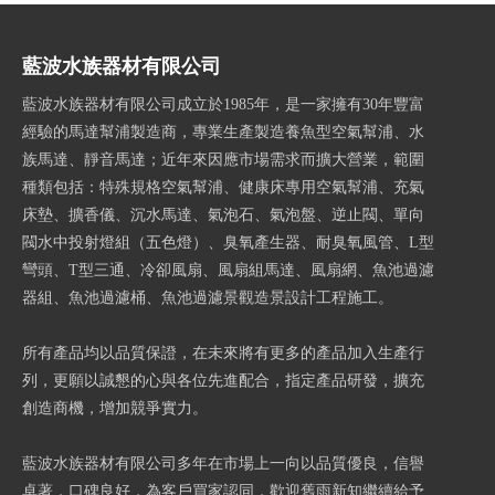
藍波水族器材有限公司
藍波水族器材有限公司成立於1985年，是一家擁有30年豐富
經驗的馬達幫浦製造商，專業生產製造養魚型空氣幫浦、水
族馬達、靜音馬達；近年來因應市場需求而擴大營業，範圍
種類包括：特殊規格空氣幫浦、健康床專用空氣幫浦、充氣
床墊、擴香儀、沉水馬達、氣泡石、氣泡盤、逆止閥、單向
閥水中投射燈組（五色燈）、臭氧產生器、耐臭氧風管、L型
彎頭、T型三通、冷卻風扇、風扇組馬達、風扇網、魚池過濾
器組、魚池過濾桶、魚池過濾景觀造景設計工程施工。
所有產品均以品質保證，在未來將有更多的產品加入生產行
列，更願以誠懇的心與各位先進配合，指定產品研發，擴充
創造商機，增加競爭實力。
藍波水族器材有限公司多年在市場上一向以品質優良，信譽
卓著，口碑良好，為客戶買家認同，歡迎舊雨新知繼續給予