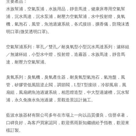
主要產品：
水族幫浦，空氣泵浦，水族用品，靜音馬達，健康床專用空氣幫
浦，沉水馬達，沉水泵浦，耐壓力空氣幫浦，水中投射燈，臭氧
機，氣泡石，風管，魚池過濾系統，各式接頭，擴香儀，防飛沫透
明口罩(微笑透明口罩)。
空氣幫浦系列：單孔／雙孔／耐臭氧型小型沉水馬達系列：濾杯組
／無濾杯組，小型水中燈，投射燈，造霧器，水族馬達，靜音馬
達，耐壓力空氣幫浦。
臭氧系列：臭氧機，臭氧產生器，耐臭氧型氣泡石，氣泡盤，風
管，矽膠管低風阻逆止閥，調節閥，L型T型接頭，冷卻風扇，風
扇組，風扇網魚池過濾系統，相思燈造型，中大型過濾槽，沉水幫
浦，永久免換水魚池過濾，景觀造景設計施工。
藍波水族器材有限公司多年在市場上一向以品質優良，信譽卓著，
口碑良好，為客戶買家認同，歡迎舊雨新知繼續給予指教，歡迎來
樣訂製。