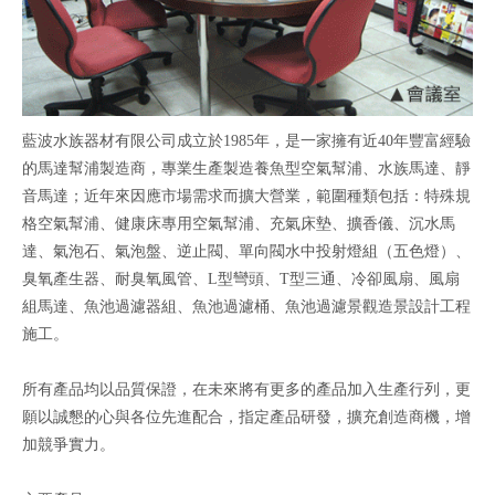
藍波水族器材有限公司成立於1985年，是一家擁有近40年豐富經驗
的馬達幫浦製造商，專業生產製造養魚型空氣幫浦、水族馬達、靜
音馬達；近年來因應市場需求而擴大營業，範圍種類包括：特殊規
格空氣幫浦、健康床專用空氣幫浦、充氣床墊、擴香儀、沉水馬
達、氣泡石、氣泡盤、逆止閥、單向閥水中投射燈組（五色燈）、
臭氧產生器、耐臭氧風管、L型彎頭、T型三通、冷卻風扇、風扇
組馬達、魚池過濾器組、魚池過濾桶、魚池過濾景觀造景設計工程
施工。
所有產品均以品質保證，在未來將有更多的產品加入生產行列，更
願以誠懇的心與各位先進配合，指定產品研發，擴充創造商機，增
加競爭實力。