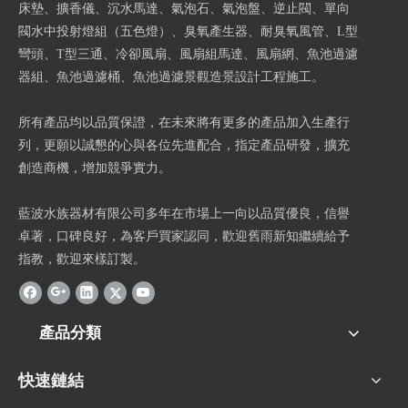
床墊、擴香儀、沉水馬達、氣泡石、氣泡盤、逆止閥、單向
閥水中投射燈組（五色燈）、臭氧產生器、耐臭氧風管、L型
彎頭、T型三通、冷卻風扇、風扇組馬達、風扇網、魚池過濾
器組、魚池過濾桶、魚池過濾景觀造景設計工程施工。
所有產品均以品質保證，在未來將有更多的產品加入生產行
列，更願以誠懇的心與各位先進配合，指定產品研發，擴充
創造商機，增加競爭實力。
藍波水族器材有限公司多年在市場上一向以品質優良，信譽
卓著，口碑良好，為客戶買家認同，歡迎舊雨新知繼續給予
指教，歡迎來樣訂製。
產品分類
快速鏈結