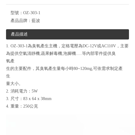
型號：
OZ-303-1
產品品牌：
藍波
產品描述
1. OZ-303-1為臭氧產生主機，定格電壓為DC-12V或AC110V，主要
為提供空氣清靜機;蔬果解毒機;泡腳機.....等內部零件提供臭
氧產
生的主要配件，其臭氧產生量每小時80~120mg,可依需求制定產
生
量大小。
2. 消耗電力：5W
3. 尺寸：83 x 64 x 38mm
4. 重量：250公克