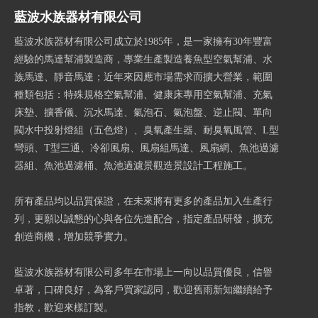
藍波水族器材有限公司
藍波水族器材有限公司成立於1985年，是一家擁有30年豐富
經驗的馬達幫浦製造商，專業生產製造養魚型空氣幫浦、水
族馬達、靜音馬達；近年來因應市場需求而擴大營業，範圍
種類包括：特殊規格空氣幫浦、健康床專用空氣幫浦、充氣
床墊、擴香儀、沉水馬達、氣泡石、氣泡盤、逆止閥、單向
閥水中投射燈組（五色燈）、臭氧產生器、耐臭氧風管、L型
彎頭、T型三通、冷卻風扇、風扇組馬達、風扇網、魚池過濾
器組、魚池過濾桶、魚池過濾景觀造景設計工程施工。
所有產品均以品質保證，在未來將有更多的產品加入生產行
列，更願以誠懇的心與各位先進配合，指定產品研發，擴充
創造商機，增加競爭實力。
藍波水族器材有限公司多年在市場上一向以品質優良，信譽
卓著，口碑良好，為客戶買家認同，歡迎舊雨新知繼續給予
指教，歡迎來樣訂製。