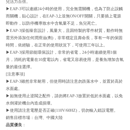
兒活力百倍。
▶EAP-3可以連續24小時的使用，完全無需關機，也為了防止誤觸
而關機，貼心設計，在EAP-3上並無ON/OFF開關，只要插上電源
即動作，以防停機導致水中含氧量不足，魚兒死亡。
▶EAP-3採低噪音設計，風量大，且因特製的零件材質，動作時無
需另外添加任何潤滑油(劑)，非常穩定且壽命長，享有一年的保固
時間，依經驗，在正常的使用狀況下，可使用三年以上。
▶EAP-3採用節能環保設計，非常的省電，24小時連續使用1個
月，消耗的電量在10度電以內，省電又容易使用，是養魚增加含氧
量的最佳選擇。
[注意事項]
▶EAP-3雖然非常耐用，但使用時請注意勿跌落水中，並置於高於
水面處。
▶如無使用止逆閥之配件，請勿將EAP-3放置於低於水面處，以免
水倒灌於機台內造成損壞。
▶使用請注意電壓是否正確(110V/60HZ)，切勿輸入錯誤電壓。
銷售目標市場：台灣、中國大陸
品質優良
：