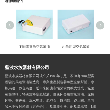
相關產品
不斷電養魚空氣幫浦
釣魚用型空氣幫浦
藍波水族器材有限公司
藍波水族器材有限公司成立於1985年，是一家擁有30年豐富
經驗的馬達幫浦製造商，專業生產製造養魚型空氣幫浦、水
族馬達、靜音馬達；近年來因應市場需求而擴大營業，範圍
種類包括：特殊規格空氣幫浦、健康床專用空氣幫浦、充氣
床墊、擴香儀、沉水馬達、氣泡石、氣泡盤、逆止閥、單向
閥水中投射燈組（五色燈）、臭氧產生器、耐臭氧風管、L型