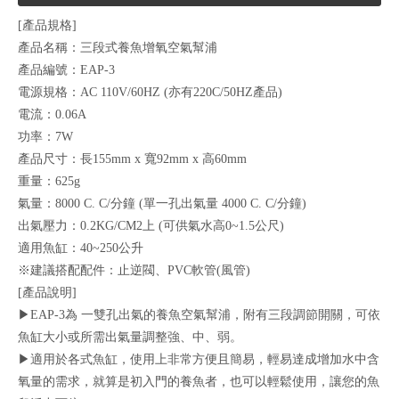
[產品規格]
產品名稱：三段式養魚增氧空氣幫浦
產品編號：EAP-3
電源規格：AC 110V/60HZ (亦有220C/50HZ產品)
電流：0.06A
功率：7W
產品尺寸：長155mm x 寬92mm x 高60mm
重量：625g
氣量：8000 C. C/分鐘 (單一孔出氣量 4000 C. C/分鐘)
出氣壓力：0.2KG/CM2上 (可供氣水高0~1.5公尺)
適用魚缸：40~250公升
※建議搭配配件：止逆閥、PVC軟管(風管)
[產品說明]
▶EAP-3為 一雙孔出氣的養魚空氣幫浦，附有三段調節開關，可依
魚缸大小或所需出氣量調整強、中、弱。
▶適用於各式魚缸，使用上非常方便且簡易，輕易達成增加水中含
氧量的需求，就算是初入門的養魚者，也可以輕鬆使用，讓您的魚