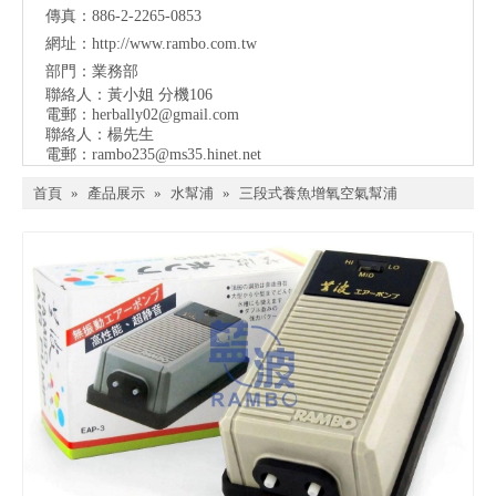
傳真：886-2-2265-0853
網址：
http://www.rambo.com.tw
部門：業務部
聯絡人：黃小姐 分機106
電郵：
herbally02@gmail.com
聯絡人：楊先生
電郵：
rambo235@ms35.hinet.net
首頁
»
產品展示
»
水幫浦
»
三段式養魚增氧空氣幫浦