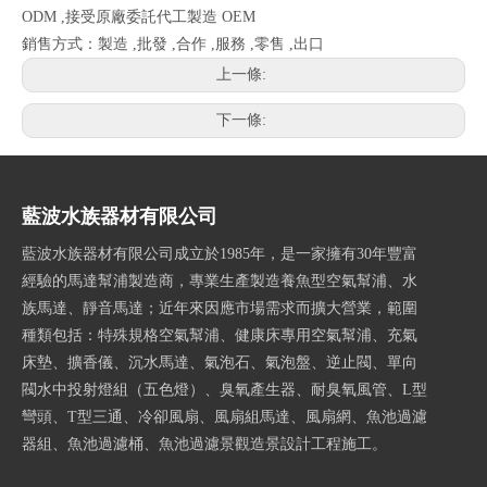
ODM ,接受原廠委託代工製造 OEM
銷售方式：製造 ,批發 ,合作 ,服務 ,零售 ,出口
上一條:
下一條:
藍波水族器材有限公司
藍波水族器材有限公司成立於1985年，是一家擁有30年豐富
經驗的馬達幫浦製造商，專業生產製造養魚型空氣幫浦、水
族馬達、靜音馬達；近年來因應市場需求而擴大營業，範圍
種類包括：特殊規格空氣幫浦、健康床專用空氣幫浦、充氣
床墊、擴香儀、沉水馬達、氣泡石、氣泡盤、逆止閥、單向
閥水中投射燈組（五色燈）、臭氧產生器、耐臭氧風管、L型
彎頭、T型三通、冷卻風扇、風扇組馬達、風扇網、魚池過濾
器組、魚池過濾桶、魚池過濾景觀造景設計工程施工。