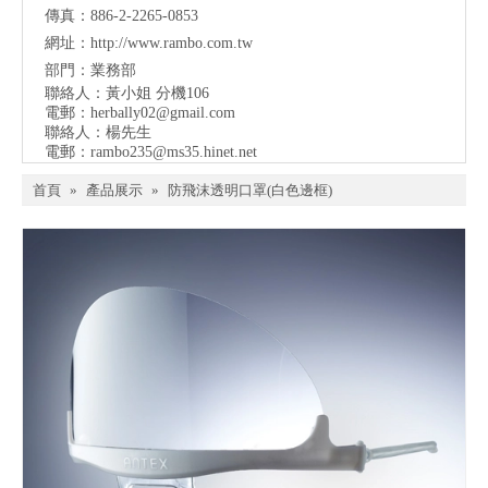
傳真：886-2-2265-0853
網址：
http://www.rambo.com.tw
部門：業務部
聯絡人：黃小姐 分機106
電郵：
herbally02@gmail.com
聯絡人：楊先生
電郵：
rambo235@ms35.hinet.net
首頁
»
產品展示
»
防飛沫透明口罩(白色邊框)