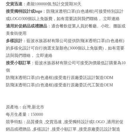
交貨迅速
：產能100000個,預計交貨期30天
接受獨特設計或logo
：防飛沫透明口罩(白色邊框)可接受特別設計
或LOGO300個以上免版費，如有需要請與我們聯絡，
立即連絡
適用於促銷品或禮贈品
：適合餐飲從業人員於餐廳、小吃、攤販或
美食街使用
多樣設計
：藍波水族器材有限公司提供防飛沫透明口罩(白色邊框)
的多樣化設計可自行挑選支架顏色(3000個以上免版費)，如有需要
請與我們聯絡，
立即連絡
接受小額訂單
：藍波水族器材有限公司可接受詢價最低訂購量為10
個
防飛沫透明口罩(白色邊框)接受進行原廠委託設計製造ODM
防飛沫透明口罩(白色邊框)接受進行原廠委託代工製造OEM
原產地：台灣,新北市
每月生產量：150000
競爭特點：品質優良 ,交貨迅速 ,接受獨特設計或LOGO ,適用於促
銷品或禮贈品 ,多樣設計 ,接受小額訂單 ,接受原廠委託設計製造