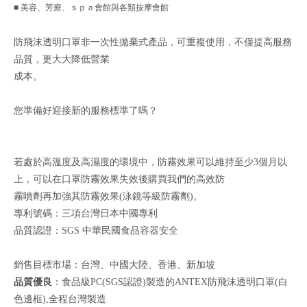
■ 美容、芳療、ｓｐａ會館與各類按摩會館
防飛沫透明口罩非一次性拋棄式產品，可重複使用，不僅提高服務
品質，更大大降低營業
成本。
您準備好迎接新的服務標準了嗎？
若處於高溫度及高濕度的環境中，防霧效果可以維持至少3個月以
上，可以在口罩防霧效果失效後購買我們的高效防
霧噴劑再加強其防霧效果(泳鏡等級防霧劑)。
專利號碼：三項台灣日本中國專利
品質認證：SGS 中華民國食品容器安全
銷售目標市場：台灣、中國大陸、香港、新加坡
品質優良
：食品級PC(SGS認證)製造的ANTEX防飛沫透明口罩(白
色邊框),全程台灣製造