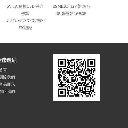
5V 1A 歐規USB-符合
BSMI認証12V美規/台
標準
規-變壓器/適配器
UL/TUV/GS/CCC/PSE/
EK認證
快速鏈結
首頁
關於我們
產品展示
聯絡我們