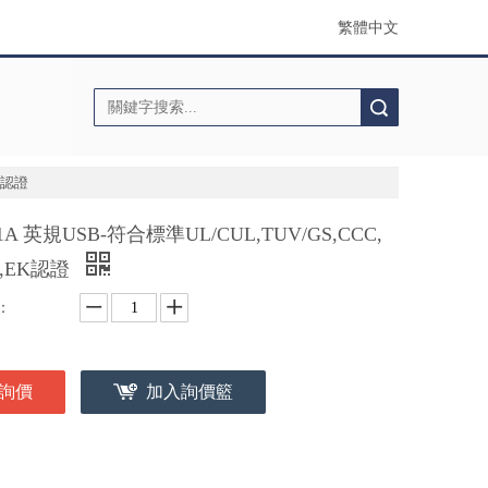
繁體中文
搜索
EK認證
 1A 英規USB-符合標準UL/CUL,TUV/GS,CCC,
E,EK認證
：
詢價
加入詢價籃