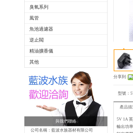
臭氧系列
風管
魚池過濾器
逆止閥
精油擴香儀
其他
分享到:
型號：
5
產品描
5V 1A 
與我們聯絡
輸出功率:
公司名稱：藍波水族器材有限公司