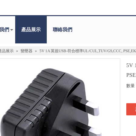
我們
產品展示
聯絡我們
產品展示
»
變壓器
»
5V 1A 英規USB-符合標準UL/CUL,TUV/GS,CCC, PSE,
5V
PS
數量