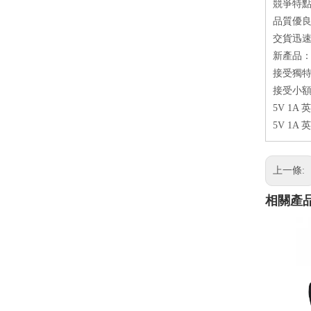
競爭特
品質優良：
交貨迅速
新產品：5
接受獨特
接受小
5V 1A
5V 1A
上一條:
相關產