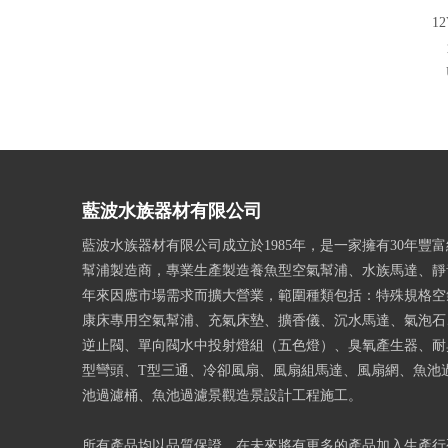
1
藍波水族器材有限公司
藍波水族器材有限公司成立於1985年，是一家擁有30年豐
幫浦製造商，專業生產製造養魚型空氣幫浦、水族馬達、靜
年來因應市場需求而擴大營業，範圍種類包括：特殊規格空
康床專用空氣幫浦、充氣床墊、擴香儀、沉水馬達、氣泡石
逆止閥、單向閥水中投射燈組（五色燈）、臭氧產生器、耐
型彎頭、T型三通、冷卻風扇、風扇組馬達、風扇網、魚池
池過濾桶、魚池過濾景觀造景設計工程施工。
所有產品均以品質保證，在未來將有更多的產品加入生產行