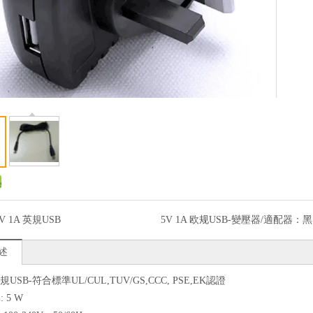
V 1A 英規USB
5V 1A 欧规USB-變壓器/適配器：
黑
述
英規USB-符合標準UL/CUL,TUV/GS,CCC, PSE,EK認證
 5 W