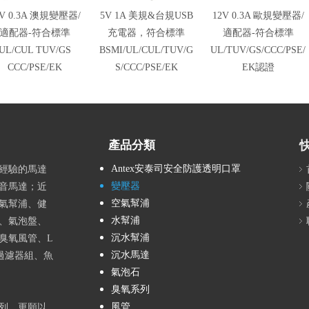
2V 0.3A 澳規變壓器/
5V 1A 美規&台規USB
12V 0.3A 歐規變壓器/
適配器-符合標準
充電器，符合標準
適配器-符合標準
UL/CUL TUV/GS
BSMI/UL/CUL/TUV/G
UL/TUV/GS/CCC/PSE/
CCC/PSE/EK
S/CCC/PSE/EK
EK認證
產品分類
Antex安泰司安全防護透明口罩
富經驗的馬達
變壓器
音馬達；近
空氣幫浦
氣幫浦、健
水幫浦
、氣泡盤、
沉水幫浦
臭氧風管、L
沉水馬達
過濾器組、魚
氣泡石
臭氧系列
風管
列，更願以