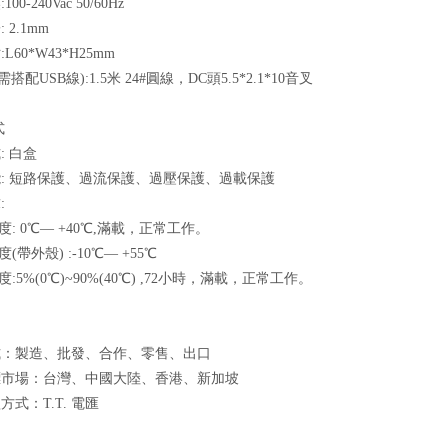
0-240Vac 50/60Hz
 2.1mm
L60*W43*H25mm
需搭配USB線):1.5米 24#圓線，DC頭5.5*2.1*10音叉
式
: 白盒
: 短路保護、過流保護、過壓保護、過載保護
:
度: 0℃— +40℃,滿載，正常工作。
度(帶外殼) :-10℃— +55℃
度:5%(0℃)~90%(40℃) ,72小時，滿載，正常工作。
式：製造、批發、合作、零售、出口
標市場：台灣、中國大陸、香港、新加坡
式：T.T. 電匯