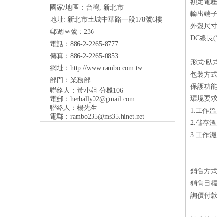
額定電壓:10
國家/地區：台灣, 新北市
輸出端子:
地址:
新北市土城中華路一段178號6樓
外殼尺寸:
郵遞區號：236
DC線長(
電話：886-2-2265-8777
傳真：886-2-2265-0853
形式:臥
網址：
http://www.rambo.com.tw
包装方式
部門：業務部
保護功能
聯絡人：黃小姐 分機106
環境要求
電郵：
herbally02@gmail.com
聯絡人：楊先生
1.工作溫
電郵：
rambo235@ms35.hinet.net
2.儲存溫
3.工作濕
銷售方
銷售目
詢價付款方