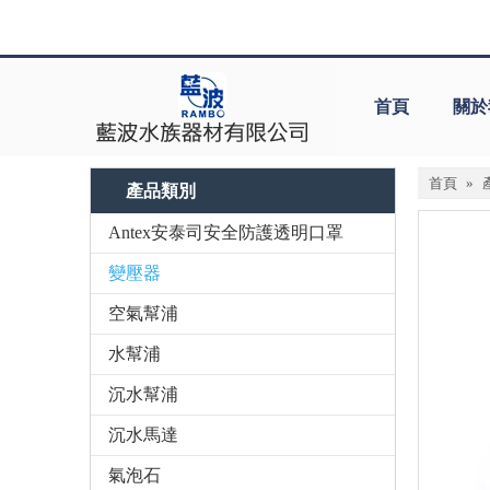
首頁
關於
首頁
»
產品類別
Antex安泰司安全防護透明口罩
變壓器
空氣幫浦
水幫浦
沉水幫浦
沉水馬達
氣泡石