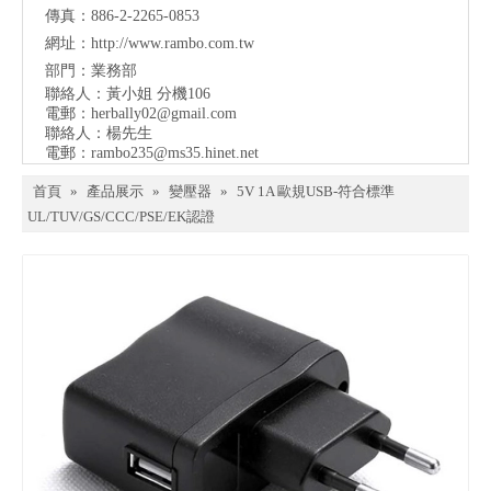
傳真：886-2-2265-0853
網址：
http://www.rambo.com.tw
部門：業務部
聯絡人：黃小姐 分機106
電郵：
herbally02@gmail.com
聯絡人：楊先生
電郵：
rambo235@ms35.hinet.net
首頁
»
產品展示
»
變壓器
»
5V 1A 歐規USB-符合標準
UL/TUV/GS/CCC/PSE/EK認證