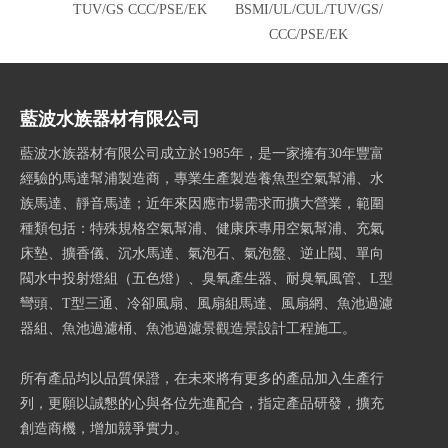
TUV/GS CCC/PSE/EK
BSMI/UL/CUL/TUV/GS/
UL/CU
CCC/PSE/EK
藍波水族器材有限公司
藍波水族器材有限公司成立於1985年，是一家擁有30年豐富
經驗的馬達幫浦製造商，專業生產製造養魚型空氣幫浦、水
族馬達、靜音馬達；近年來因應市場需求而擴大營業，範圍
種類包括：特殊規格空氣幫浦、健康床專用空氣幫浦、充氣
床墊、擴香儀、沉水馬達、氣泡石、氣泡盤、逆止閥、單向
閥水中投射燈組（五色燈）、臭氧產生器、耐臭氧風管、L型
彎頭、T型三通、冷卻風扇、風扇組馬達、風扇網、魚池過濾
器組、魚池過濾桶、魚池過濾景觀造景設計工程施工。
所有產品均以品質保證，在未來將有更多的產品加入生產行
列，更願以誠懇的心與各位先進配合，指定產品研發，擴充
創造商機，增加競爭實力。