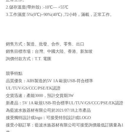
2.儲存溫度(帶外殼) :-10℃— +55℃
3.工作濕度:5%(0℃)~90%(40℃) ,72小時，滿載，正常工作。
銷售方式：製造、批發、合作、零售、出口
銷售目標市場：台灣、中國大陸、香港、新加坡
詢價付款方式：T.T. 電匯
競爭特點
品質優良：ABS製造的5V 1A 歐規USB-符合標準
UL/TUV/GS/CCC/PSE/EK認證
交貨迅速：產能3000，預計交貨期3W
新產品：5V 1A 歐規USB-符合標準UL/TUV/GS/CCC/PSE/EK認證
為藍波水族器材有限公司於2021/07/18上市產品
接受獨特設計或logo：可接受特別設計或LOGO
接受小額訂單：藍波水族器材有限公司可接受詢價最低訂購量為1