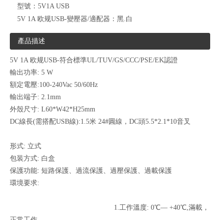
型號：
5V1A USB
5V 1A 欧规USB-變壓器/適配器：
黑.白
產品描述
5V 1A 欧规USB-符合標準UL/TUV/GS/CCC/PSE/EK認證
輸出功率: 5 W
額定電壓:100-240Vac 50/60Hz
輸出端子: 2.1mm
外殼尺寸: L60*W42*H25mm
DC線長(需搭配USB線):1.5米 24#圓線，DC頭5.5*2.1*10音叉
形式: 立式
包装方式: 白盒
保護功能: 短路保護、過流保護、過壓保護、過載保護
環境要求:
1.工作溫度: 0℃— +40℃,滿載，
正常工作。