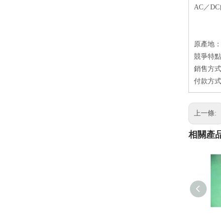
AC／D
原產地
競爭特點
銷售方式：
付款方式
上一條:
相關產