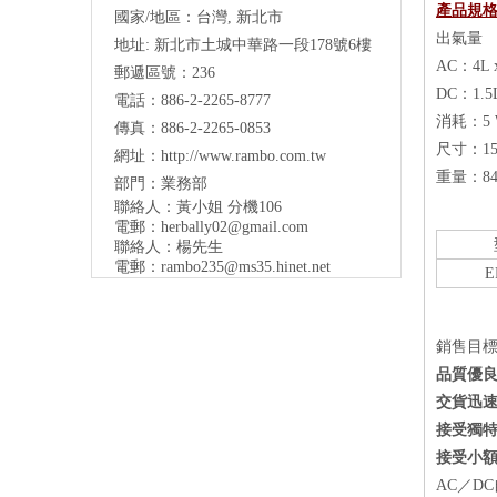
產品規
國家/地區：台灣, 新北市
出氣量
地址:
新北市土城中華路一段178號6樓
AC：4L 
郵遞區號：236
DC：1.5
電話：886-2-2265-8777
消耗：5 
傳真：886-2-2265-0853
尺寸：155
網址：
http://www.rambo.com.tw
重量：8
部門：業務部
聯絡人：黃小姐 分機106
電郵：
herbally02@gmail.com
聯絡人：楊先生
電郵：
rambo235@ms35.hinet.net
E
銷售目
品質優
交貨迅
接受獨特
接受小
AC／D