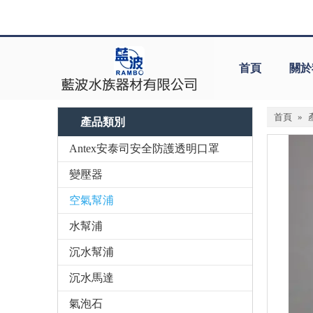
首頁
關於
首頁
»
產品類別
Antex安泰司安全防護透明口罩
變壓器
空氣幫浦
水幫浦
沉水幫浦
沉水馬達
氣泡石