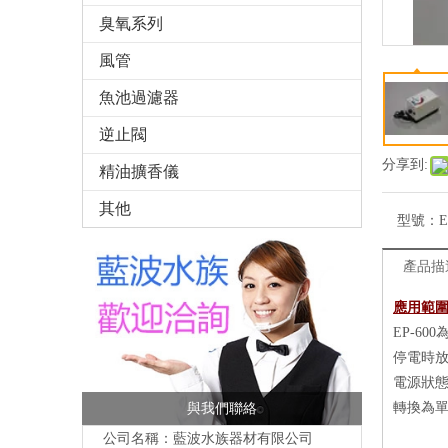
臭氧系列
風管
魚池過濾器
逆止閥
分享到:
精油擴香儀
其他
型號：
E
產品描
應用範
EP-6
停電時放
電源狀
轉換為
與我們聯絡
公司名稱：藍波水族器材有限公司