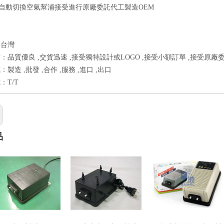
C自動切換空氣幫浦接受進行原廠委託代工製造OEM
：台灣
：品質優良 ,交貨迅速 ,接受獨特設計或LOGO ,接受小額訂單 ,接受原廠委
製造 ,批發 ,合作 ,服務 ,進口 ,出口
：T/T
品