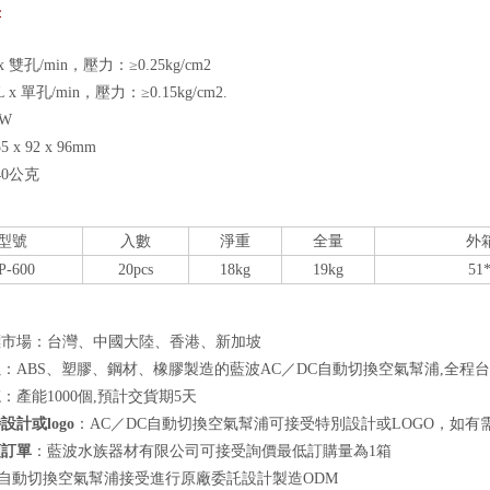
格
x 雙孔/min，壓力：≥0.25kg/cm2
L x 單孔/min，壓力：≥0.15kg/cm2.
W
 x 92 x 96mm
40公克
型號
入數
淨重
全量
外箱
P-600
20pcs
18kg
19kg
51*
標市場：台灣、中國大陸、香港、新加坡
良
：ABS、塑膠、鋼材、橡膠製造的藍波AC／DC自動切換空氣幫浦,全程
速
：產能1000個,預計交貨期5天
設計或logo
：AC／DC自動切換空氣幫浦可接受特別設計或LOGO，如有
額訂單
：藍波水族器材有限公司可接受詢價最低訂購量為1箱
C自動切換空氣幫浦接受進行原廠委託設計製造ODM