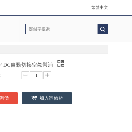
繁體中文
搜索
C／DC自動切換空氣幫浦
：
詢價
加入詢價籃