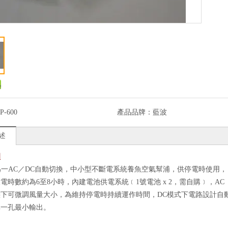
P-600
產品品牌：
藍波
述
圍
00為一AC／DC自動切換，中小型不斷電系統養魚空氣幫浦，供停電時使用，
電時數約為6至8小時，內建電池供電系統﹝1號電池 x 2，需自購﹞，AC
態下可微調風量大小，為維持停電時持續運作時間，DC模式下電路設計自
單一孔最小輸出。