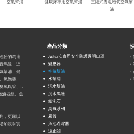
空氣幫浦
健康床專用空氣幫浦
三段式養魚增氧空氣幫
浦
產品分類
Antex安泰司安全防護透明口罩
富經驗的馬達
變壓器
音馬達；近
空氣幫浦
氣幫浦、健
水幫浦
、氣泡盤、
沉水幫浦
臭氧風管、L
沉水馬達
過濾器組、魚
氣泡石
臭氧系列
風管
列，更願以
魚池過濾器
增加競爭實
逆止閥