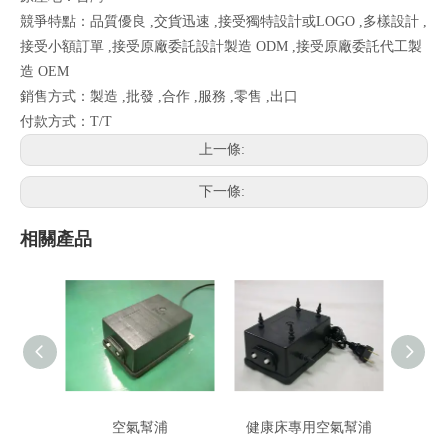
競爭特點：品質優良 ,交貨迅速 ,接受獨特設計或LOGO ,多樣設計 ,
接受小額訂單 ,接受原廠委託設計製造 ODM ,接受原廠委託代工製
造 OEM
銷售方式：製造 ,批發 ,合作 ,服務 ,零售 ,出口
付款方式：T/T
上一條:
下一條:
相關產品
空氣幫浦
健康床專用空氣幫浦
三段