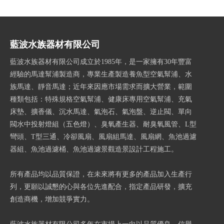
藍波水族器材有限公司
藍波水族器材有限公司成立於1985年，是一家擁有30年豐富
經驗的馬達幫浦製造商，專業生產製造養魚型空氣幫浦、水
族馬達、靜音馬達；近年來因應市場需求而擴大營業，範圍
種類包括：特殊規格空氣幫浦、健康床專用空氣幫浦、充氣
床墊、擴香儀、沉水馬達、氣泡石、氣泡盤、逆止閥、單向
閥水中投射燈組（五色燈）、臭氧產生器、耐臭氧風管、L型
彎頭、T型三通、冷卻風扇、風扇組馬達、風扇網、魚池過濾
器組、魚池過濾桶、魚池過濾景觀造景設計工程施工。
所有產品均以品質保證，在未來將有更多的產品加入生產行
列，更願以誠懇的心與各位先進配合，指定產品研發，擴充
創造商機，增加競爭實力。