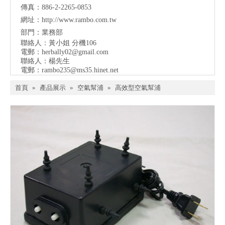
傳真：886-2-2265-0853
網址：
http://www.rambo.com.tw
部門：業務部
聯絡人：黃小姐 分機106
電郵：
herbally02@gmail.com
聯絡人：楊先生
電郵：
rambo235@ms35.hinet.net
首頁
»
產品展示
»
空氣幫浦
»
高效型空氣幫浦