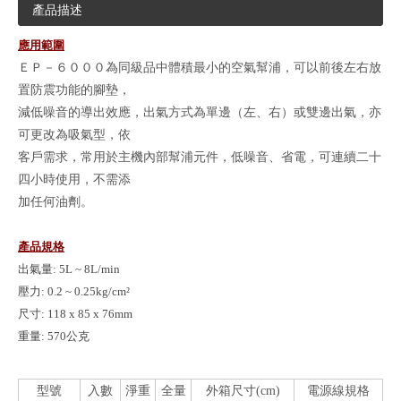
產品描述
應用範圍
ＥＰ－６０００為同級品中體積最小的空氣幫浦，可以前後左右放
置防震功能的腳墊，
減低噪音的導出效應，出氣方式為單邊（左、右）或雙邊出氣，亦
可更改為吸氣型，依
客戶需求，常用於主機內部幫浦元件，低噪音、省電，可連續二十
四小時使用，不需添
加任何油劑。
產品規格
出氣量: 5L ~ 8L/min
壓力: 0.2 ~ 0.25kg/cm²
尺寸: 118 x 85 x 76mm
重量: 570公克
型號
入數
淨重
全量
外箱尺寸(cm)
電源線規格