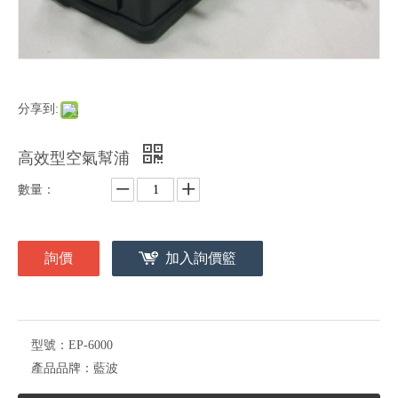
分享到:
高效型空氣幫浦
數量：
詢價
加入詢價籃
型號：
EP-6000
產品品牌：
藍波