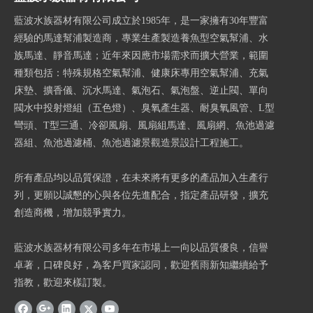
藍波水族器材有限公司成立於1985年，是一家擁有30年豐富
經驗的馬達幫浦製造商，專業生產製造養魚型空氣幫浦、水
族馬達、靜音馬達；近年來因應市場需求而擴大營業，範圍
種類包括：特殊規格空氣幫浦、健康床專用空氣幫浦、充氣
床墊、擴香儀、沉水馬達、氣泡石、氣泡盤、逆止閥、單向
閥水中投射燈組（五色燈）、臭氧產生器、耐臭氧風管、L型
彎頭、T型三通、冷卻風扇、風扇組馬達、風扇網、魚池過濾
器組、魚池過濾桶、魚池過濾景觀造景設計工程施工。
所有產品均以品質保證，在未來將有更多的產品加入生產行
列，更願以誠懇的心與各位先進配合，指定產品研發，擴充
創造商機，增加競爭實力。
藍波水族器材有限公司多年在市場上一向以品質優良，信譽
卓著，口碑良好，為客戶買家認同，歡迎舊雨新知繼續給予
指教，歡迎來樣訂製。