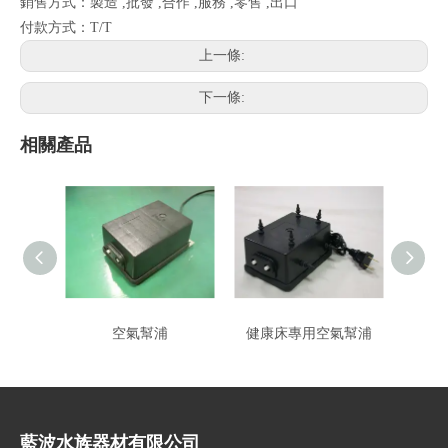
銷售方式：製造 ,批發 ,合作 ,服務 ,零售 ,出口
付款方式：T/T
上一條:
下一條:
相關產品
空氣幫浦
健康床專用空氣幫浦
三段
藍波水族器材有限公司