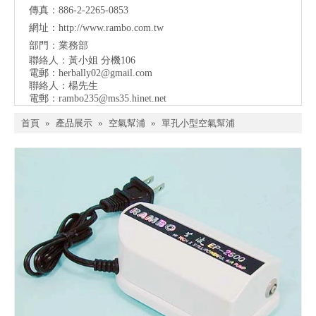
傳真：886-2-2265-0853
網址：
http://www.rambo.com.tw
部門：業務部
聯絡人：黃小姐 分機106
電郵：
herbally02@gmail.com
聯絡人：楊先生
電郵：
rambo235@ms35.hinet.net
首頁
»
產品展示
»
空氣幫浦
»
單孔小型空氣幫浦