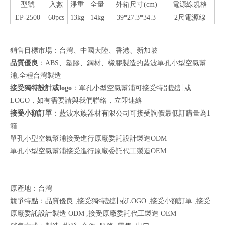
型號
入數
淨重
全量
外箱尺寸(cm)
電源線規格
EP-2500
60pcs
13kg
14kg
39*27.3*34.3
2尺電源線
銷售目標市場：台灣、中國大陸、香港、新加坡
品質優良
：ABS、塑膠、鋼材、橡膠製造的藍波單孔小型空氣幫
浦,全程台灣製造
接受獨特設計或logo
：單孔小型空氣幫浦可接受特別設計或
LOGO，如有需要請與我們聯絡，
立即連絡
接受小額訂單
：藍波水族器材有限公司可接受詢價最低訂購量為1
箱
單孔小型空氣幫浦接受進行原廠委託設計製造ODM
單孔小型空氣幫浦接受進行原廠委託代工製造OEM
原產地：台灣
競爭特點：品質優良 ,接受獨特設計或LOGO ,接受小額訂單 ,接受
原廠委託設計製造 ODM ,接受原廠委託代工製造 OEM