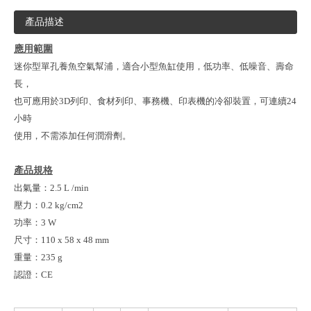
產品描述
應用範圍
迷你型單孔養魚空氣幫浦，適合小型魚缸使用，低功率、低噪音、壽命
長，
也可應用於3D列印、食材列印、事務機、印表機的冷卻裝置，可連續24
小時
使用，不需添加任何潤滑劑。
產品規格
出氣量：2.5 L /min
壓力：0.2 kg/cm2
功率：3 W
尺寸：110 x 58 x 48 mm
重量：235 g
認證：CE