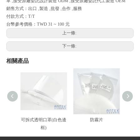
單 ,接受原廠委託設計製造 ODM ,接受原廠委託代工製造 OEM
銷售方式：出口 ,製造 ,批發 ,合作 ,服務
付款方式：T/T
台幣參考價格：TWD 31 ~ 100 元
上一條:
下一條:
相關產品
可拆式透明口罩(白色邊
防霧片
可拆式
框)