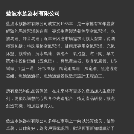
藍波水族器材有限公司
藍波水族器材有限公司成立於1985年，是一家擁有30年豐富
經驗的馬達幫浦製造商，專業生產製造養魚型空氣幫浦、水
族馬達、靜音馬達；近年來因應市場需求而擴大營業，範圍
種類包括：特殊規格空氣幫浦、健康床專用空氣幫浦、充氣
床墊、擴香儀、沉水馬達、氣泡石、氣泡盤、逆止閥、單向
閥水中投射燈組（五色燈）、臭氧產生器、耐臭氧風管、L型
彎頭、T型三通、冷卻風扇、風扇組馬達、風扇網、魚池過濾
器組、魚池過濾桶、魚池過濾景觀造景設計工程施工。
所有產品均以品質保證，在未來將有更多的產品加入生產行
列，更願以誠懇的心與各位先進配合，指定產品研發，擴充
創造商機，增加競爭實力。
藍波水族器材有限公司多年在市場上一向以品質優良，信譽
卓著，口碑良好，為客戶買家認同，歡迎舊雨新知繼續給予