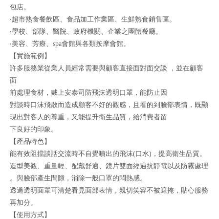
包店。
‧超市熟食餐飲區、食品加工作業區、生鮮熟食銷售區。
‧學校、部隊、醫院、政府機關、企業之團體餐廳。
‧美容、芳療、spa會館與各類按摩會館。
【實施範例】
許多服務業從業人員經常需要與顧客直接面對面交談 ，並在顧客
面
前處理食材，戴上安泰司防飛沫透明口罩，能防止因
對談時口沫飛散而造成顧客不好的觀感，且看的到臉部表情，既顯
現出對客人的尊重，又能提升衛生品質，給消費者留
下良好的印象。
【產品特色】
能有效阻擋談話交流時不自覺噴出的飛沫(口水)，提高衛生品質。
造型美觀、重量輕、配戴舒適、鏡片雙面經過抗靜電以及防霧處理
。與臉部產生間隙，消除一般口罩的悶熱感。
透過透明面罩可清楚看見面部表情，親切笑容不被遮掩，貼心服務
再加分。
【使用方式】