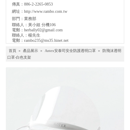
傳真：886-2-2265-0853
網址：
http://www.rambo.com.tw
部門：業務部
聯絡人：黃小姐 分機106
電郵：
herbally02@gmail.com
聯絡人：楊先生
電郵：
rambo235@ms35.hinet.net
首頁
»
產品展示
»
Antex安泰司安全防護透明口罩
»
防飛沫透明
口罩-白色支架