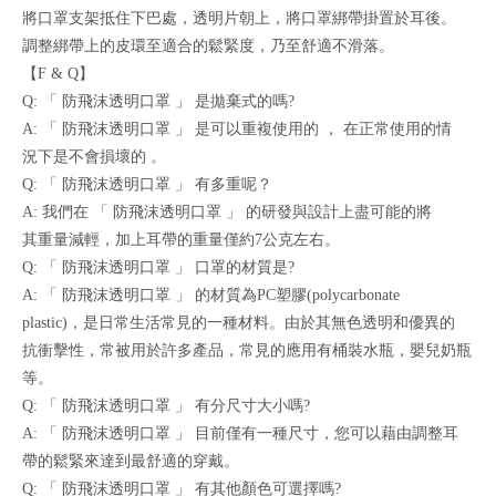
將口罩支架抵住下巴處，透明片朝上，將口罩綁帶掛置於耳後。
調整綁帶上的皮環至適合的鬆緊度，乃至舒適不滑落。
【F & Q】
Q: 「 防飛沫透明口罩 」 是拋棄式的嗎?
A: 「 防飛沫透明口罩 」 是可以重複使用的 ， 在正常使用的情
況下是不會損壞的 。
Q: 「 防飛沫透明口罩 」 有多重呢？
A: 我們在 「 防飛沫透明口罩 」 的研發與設計上盡可能的將
其重量減輕，加上耳帶的重量僅約7公克左右。
Q: 「 防飛沫透明口罩 」 口罩的材質是?
A: 「 防飛沫透明口罩 」 的材質為PC塑膠(polycarbonate
plastic)，是日常生活常見的一種材料。由於其無色透明和優異的
抗衝擊性，常被用於許多產品，常見的應用有桶裝水瓶，嬰兒奶瓶
等。
Q: 「 防飛沫透明口罩 」 有分尺寸大小嗎?
A: 「 防飛沫透明口罩 」 目前僅有一種尺寸，您可以藉由調整耳
帶的鬆緊來達到最舒適的穿戴。
Q: 「 防飛沫透明口罩 」 有其他顏色可選擇嗎?