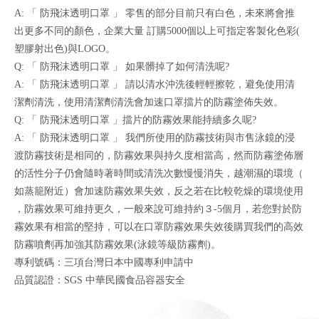
A: 「 防飛沫透明口罩 」 零售的部分目前只有白色，未來將會推
出更多不同的顏色，企業大量 訂購5000個以上可指定客製化色彩(
塑膠射出色)與LOGO。
Q: 「 防飛沫透明口罩 」 如果髒掉了如何清洗呢?
A: 「 防飛沫透明口罩 」 請以清水沖洗後輕輕擦乾，避免使用清
潔劑清洗，使用清潔劑清洗會加速口罩擋片的防霧塗佈失效。
Q: 「 防飛沫透明口罩 」擋片的防霧效果能持續多久呢?
A: 「 防飛沫透明口罩 」 我們所使用的防霧技術與市售泳鏡的浸
渡防霧技術是相同的，防霧效果與持久度相當高，然而防霧塗佈層
的活性分子仍會隨時著時間或清洗次數慢慢消失，越潮濕的環境（
如蒸籠附近）會加速防霧效果失效，反之若在比較乾燥的環境使用
，防霧效果可維持更久，一般來說可維持約３-5個月，若您對於防
霧效果有相當的堅持，可以在口罩防霧效果失效後購買我們的高效
防霧噴劑再加強其防霧效果(泳鏡等級防霧劑)。
專利號碼：三項台灣日本中國專利申請中
品質認證：SGS 中華民國食品容器安全