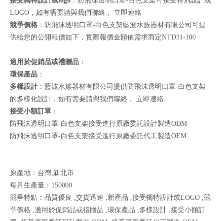
接受獨特設計或logo
：防飛沫透明口罩-白色支架可接受特別設計或
LOGO，如有需要請與我們聯絡，
立即連絡
競爭價格
：防飛沫透明口罩-白色支架藍波水族器材有限公司可提
供給您的公開報價如下，實際報價金額依需求而定NTD31-100
適用於促銷品或禮贈品
：
環保產品
：
多樣設計
：藍波水族器材有限公司提供防飛沫透明口罩-白色支架
的多樣化設計，如有需要請與我們聯絡，
立即連絡
接受小額訂單
：
防飛沫透明口罩-白色支架接受進行原廠委託設計製造ODM
防飛沫透明口罩-白色支架接受進行原廠委託代工製造OEM
原產地：台灣,新北市
每月生產量：150000
競爭特點：品質優良 ,交貨迅速 ,新產品 ,接受獨特設計或LOGO ,競
爭價格 ,適用於促銷品或禮贈品 ,環保產品 ,多樣設計 ,接受小額訂