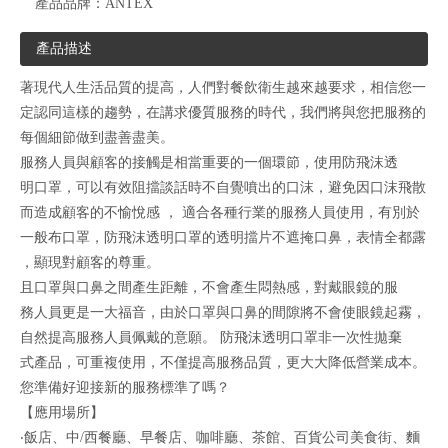
產品品牌：
ANTEX
產品描述
著現代人生活品質的提高，人們對餐飲衛生越來越要求，相信您一
定認同這樣的趨勢，在講求優質服務的時代，我們將與您把服務的
每個細節做到盡善盡美。
服務人員與顧客的接觸是相當重要的一個環節，使用防飛沫透
明口罩，可以有效阻擋談話時不自覺噴出的口沫，避免因口沫飛散
而造成顧客的不愉悅感 ， 適合各種行業的服務人員使用，有別於
一般布口罩，防飛沫透明口罩的透明擋片不遮掩口鼻，表情全都露
，顯現對顧客的尊重。
且口罩與口鼻之間產生距離，不會產生悶熱感，對戴眼鏡的服
務人員更是一大福音，由於口罩與口鼻的間隙將不會使眼鏡起霧，
自然提高服務人員佩戴的意願。 防飛沫透明口罩非一次性拋棄
式產品，可重複使用，不僅提高服務品質，更大大降低營業成本。
您準備好迎接新的服務標準了嗎？
【應用場所】
‧飯店、中/西餐廳、早餐店、咖啡廳、茶館、百貨公司美食街、麵