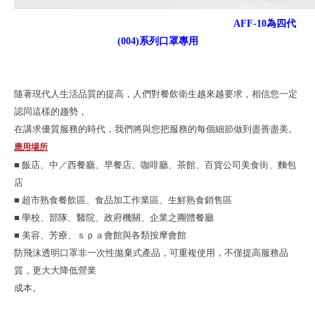
AFF-10為四代
(004)系列口罩專用
隨著現代人生活品質的提高，人們對餐飲衛生越來越要求，相信您一定
認同這樣的趨勢，
在講求優質服務的時代，我們將與您把服務的每個細節做到盡善盡美。
應用場所
■ 飯店、中／西餐廳、早餐店、咖啡廳、茶館、百貨公司美食街、麵包
店
■ 超市熟食餐飲區、食品加工作業區、生鮮熟食銷售區
■ 學校、部隊、醫院、政府機關、企業之團體餐廳
■ 美容、芳療、ｓｐａ會館與各類按摩會館
防飛沫透明口罩非一次性拋棄式產品，可重複使用，不僅提高服務品
質，更大大降低營業
成本。