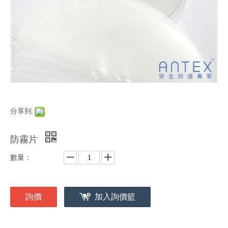
分享到:
防霧片
數量：
詢價
加入詢價籃