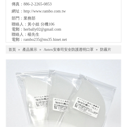
傳真：886-2-2265-0853
網址：
http://www.rambo.com.tw
部門：業務部
聯絡人：黃小姐 分機106
電郵：
herbally02@gmail.com
聯絡人：楊先生
電郵：
rambo235@ms35.hinet.net
首頁
»
產品展示
»
Antex安泰司安全防護透明口罩
»
防霧片