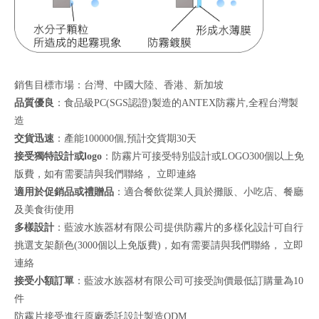
銷售目標市場：台灣、中國大陸、香港、新加坡
品質優良
：食品級PC(SGS認證)製造的ANTEX防霧片,全程台灣製
造
交貨迅速
：產能100000個,預計交貨期30天
接受獨特設計或logo
：防霧片可接受特別設計或LOGO300個以上免
版費，如有需要請與我們聯絡，
立即連絡
適用於促銷品或禮贈品
：適合餐飲從業人員於攤販、小吃店、餐廳
及美食街使用
多樣設計
：藍波水族器材有限公司提供防霧片的多樣化設計可自行
挑選支架顏色(3000個以上免版費)，如有需要請與我們聯絡，
立即
連絡
接受小額訂單
：藍波水族器材有限公司可接受詢價最低訂購量為10
件
防霧片接受進行原廠委託設計製造ODM